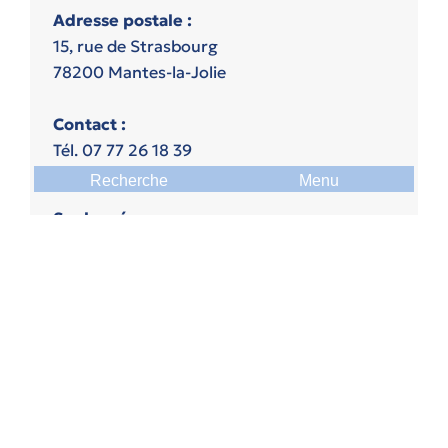
Adresse postale :
15, rue de Strasbourg
78200 Mantes-la-Jolie
Contact :
Tél. 07 77 26 18 39
Mail : contact-ufa@ndsl78.fr
Recherche
Menu
Sur les réseaux :
Politique de confidentialité
Mentions légales
Gestion des cookies