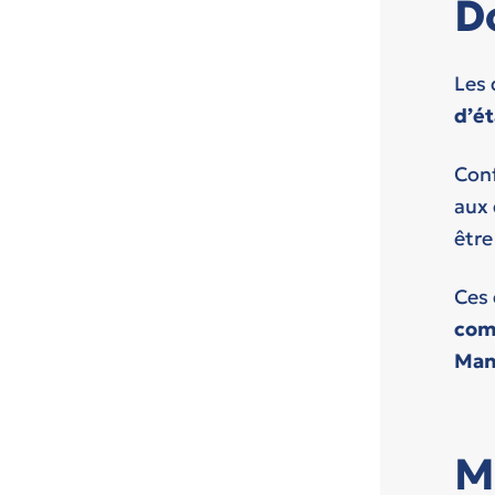
D
Les 
d’é
Conf
aux 
être
Ces 
com
Mant
M