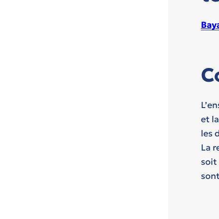
Bay
C
L’en
et l
les 
La r
soit
sont