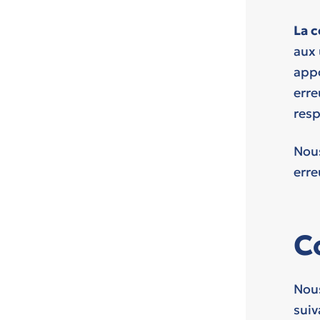
La 
aux 
appo
erre
resp
Nous
erre
C
Nous
suiv