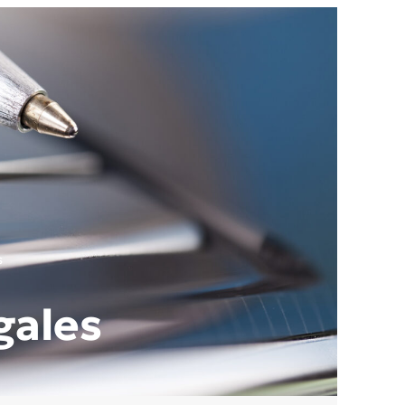
s
gales